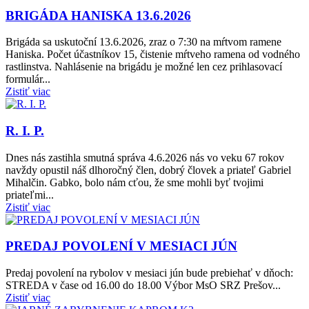
BRIGÁDA HANISKA 13.6.2026
Brigáda sa uskutoční 13.6.2026, zraz o 7:30 na mŕtvom ramene
Haniska. Počet účastníkov 15, čistenie mŕtveho ramena od vodného
rastlinstva. Nahlásenie na brigádu je možné len cez prihlasovací
formulár...
Zistiť viac
R. I. P.
Dnes nás zastihla smutná správa 4.6.2026 nás vo veku 67 rokov
navždy opustil náš dlhoročný člen, dobrý človek a priateľ Gabriel
Mihalčin. Gabko, bolo nám cťou, že sme mohli byť tvojimi
priateľmi...
Zistiť viac
PREDAJ POVOLENÍ V MESIACI JÚN
Predaj povolení na rybolov v mesiaci jún bude prebiehať v dňoch:
STREDA v čase od 16.00 do 18.00 Výbor MsO SRZ Prešov...
Zistiť viac