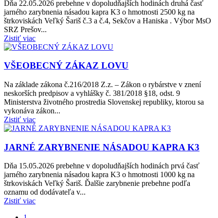
Dňa 22.05.2026 prebehne v dopoludňajších hodinách druhá časť
jarného zarybnenia násadou kapra K3 o hmotnosti 2500 kg na
štrkoviskách Veľký Šariš č.3 a č.4, Sekčov a Haniska . Výbor MsO
SRZ Prešov...
Zistiť viac
VŠEOBECNÝ ZÁKAZ LOVU
Na základe zákona č.216/2018 Z.z. – Zákon o rybárstve v znení
neskorších predpisov a vyhlášky č. 381/2018 §18, odst. 9
Ministerstva životného prostredia Slovenskej republiky, ktorou sa
vykonáva zákon...
Zistiť viac
JARNÉ ZARYBNENIE NÁSADOU KAPRA K3
Dňa 15.05.2026 prebehne v dopoludňajších hodinách prvá časť
jarného zarybnenia násadou kapra K3 o hmotnosti 1000 kg na
štrkoviskách Veľký Šariš. Ďalšie zarybnenie prebehne podľa
oznamu od dodávateľa v...
Zistiť viac
1