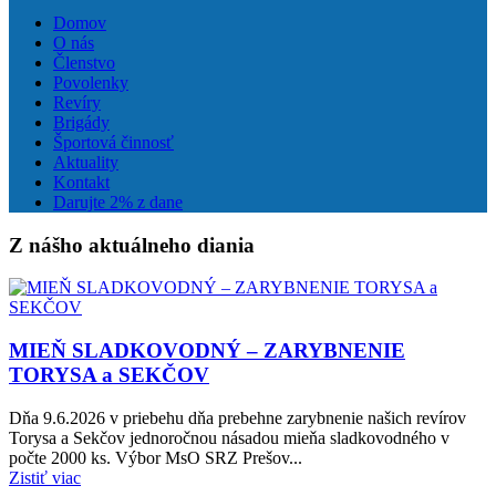
Domov
O nás
Členstvo
Povolenky
Revíry
Brigády
Športová činnosť
Aktuality
Kontakt
Darujte 2% z dane
Z nášho aktuálneho diania
MIEŇ SLADKOVODNÝ – ZARYBNENIE
TORYSA a SEKČOV
Dňa 9.6.2026 v priebehu dňa prebehne zarybnenie našich revírov
Torysa a Sekčov jednoročnou násadou mieňa sladkovodného v
počte 2000 ks. Výbor MsO SRZ Prešov...
Zistiť viac