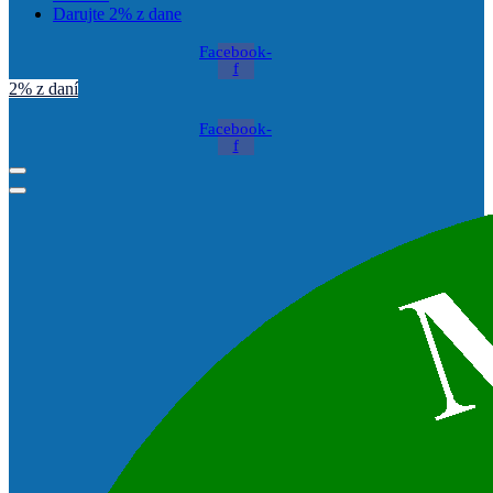
Darujte 2% z dane
Facebook-
f
2% z daní
Facebook-
f