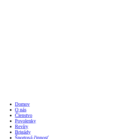
Domov
O nás
Členstvo
Povolenky
Revíry
Brigády
Športová činnosť