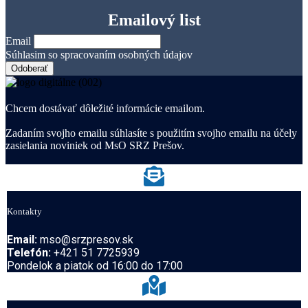
Emailový list
Email
Súhlasim so spracovaním osobných údajov
Chcem dostávať dôležité informácie emailom.
Zadaním svojho emailu súhlasíte s použitím svojho emailu na účely
zasielania noviniek od MsO SRZ Prešov.
Kontakty
Email:
mso@srzpresov.sk
Telefón:
+421 51 7725939
Pondelok a piatok od 16:00 do 17:00