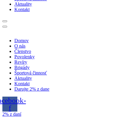
Aktuality
Kontakt
Domov
O nás
Členstvo
Povolenky
Revíry
Brigády
Športová činnosť
Aktuality
Kontakt
Darujte 2% z dane
acebook-
f
2% z daní