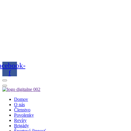
acebook-
f
Domov
O nás
Členstvo
Povolenky
Revíry
Brigády
Športová činnosť