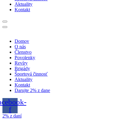
Aktuality
Kontakt
Domov
O nás
Členstvo
Povolenky
Revíry
Brigády
Športová činnosť
Aktuality
Kontakt
Darujte 2% z dane
acebook-
f
2% z daní