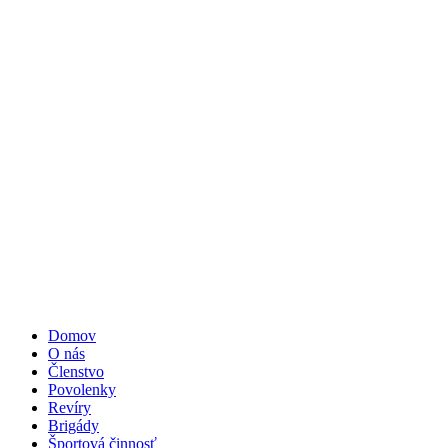
Domov
O nás
Členstvo
Povolenky
Revíry
Brigády
Športová činnosť