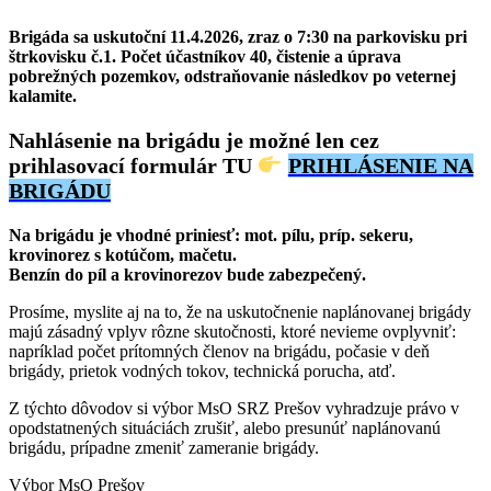
Brigáda sa uskutoční 11.4.2026, zraz o 7:30 na parkovisku pri
štrkovisku č.1.
Počet účastníkov 40, čistenie a úprava
pobrežných pozemkov, odstraňovanie následkov po veternej
kalamite.
Nahlásenie na brigádu je možné len cez
prihlasovací formulár TU
PRIHLÁSENIE NA
BRIGÁDU
Na brigádu je vhodné priniesť: mot. pílu, príp. sekeru,
krovinorez s kotúčom, mačetu.
Benzín do píl a krovinorezov bude zabezpečený.
Prosíme, myslite aj na to, že na uskutočnenie naplánovanej brigády
majú zásadný vplyv rôzne skutočnosti, ktoré nevieme ovplyvniť:
napríklad počet prítomných členov na brigádu, počasie v deň
brigády, prietok vodných tokov, technická porucha, atď.
Z týchto dôvodov si výbor MsO SRZ Prešov vyhradzuje právo v
opodstatnených situáciách zrušiť, alebo presunúť naplánovanú
brigádu, prípadne zmeniť zameranie brigády.
Výbor MsO Prešov