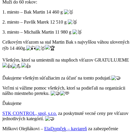
Muži do 60 rokov:
1. miesto – Bak Martin 14 460 g
2. miesto – Pavlík Marek 12 510 g
3. miesto – Michalík Martin 11 980 g
Celkovým víťazom sa stal Martin Bak s najvyššou váhou ulovených
rýb 14 460g.
Všetkým, ktorí sa umiestnili na stupňoch víťazov GRATULUJEME
Ďakujeme všetkým súťažiacim za účasť na tomto podujatí.
Veľmi si vážime pomoc všetkých, ktorí sa podieľali na organizácii
nášho miestneho preteku.
Ďakujeme
STK CONTROL, spol, s.r.o.
za poskytnuté vecné ceny pre víťazov
jednotlivých kategórií.
Miškovi Olejňákovi –
ElaDomček – kaviareň
za zabezpečenie